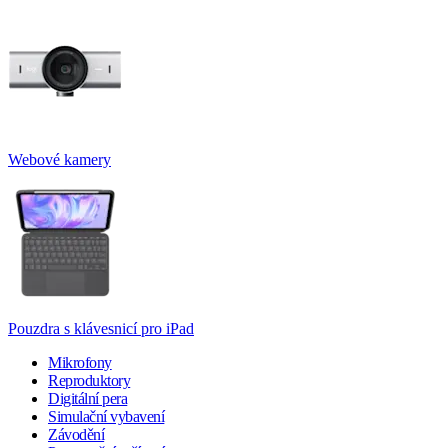
Webové kamery
Pouzdra s klávesnicí pro iPad
Mikrofony
Reproduktory
Digitální pera
Simulační vybavení
Závodění