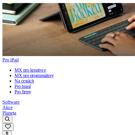
Pro iPad
MX pro kreativce
MX pro programátory
Na cestách
Pro hraní
Pro firmy
Software
Akce
Planeta