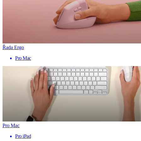
Řada Ergo
Pro Mac
Pro Mac
Pro iPad