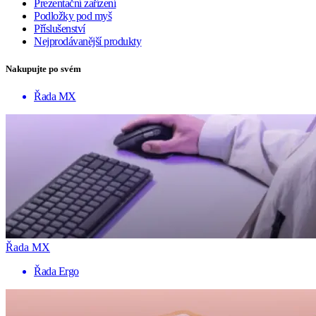
Prezentační zařízení
Podložky pod myš
Příslušenství
Nejprodávanější produkty
Nakupujte po svém
Řada MX
Řada MX
Řada Ergo