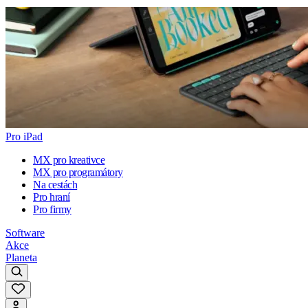
Pro iPad
MX pro kreativce
MX pro programátory
Na cestách
Pro hraní
Pro firmy
Software
Akce
Planeta