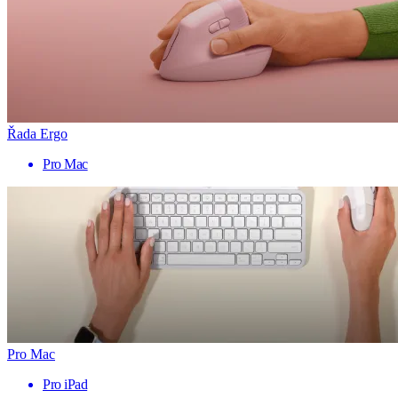
Řada Ergo
Pro Mac
Pro Mac
Pro iPad