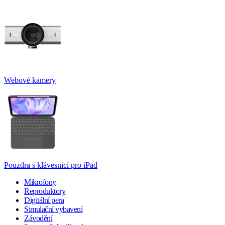
Webové kamery
Pouzdra s klávesnicí pro iPad
Mikrofony
Reproduktory
Digitální pera
Simulační vybavení
Závodění