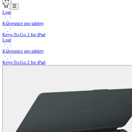
Logi
Klávesnice pro tablety
Keys-To-Go 2 for iPad
Logi
Klávesnice pro tablety
Keys-To-Go 2 for iPad