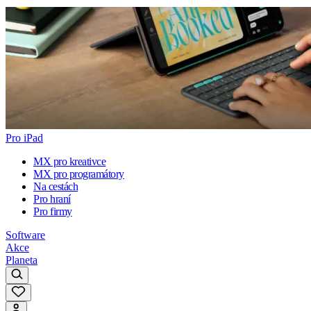
Pro iPad
MX pro kreativce
MX pro programátory
Na cestách
Pro hraní
Pro firmy
Software
Akce
Planeta