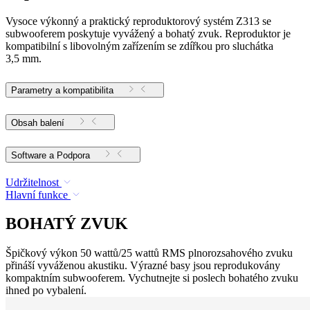
Vysoce výkonný a praktický reproduktorový systém Z313 se
subwooferem poskytuje vyvážený a bohatý zvuk. Reproduktor je
kompatibilní s libovolným zařízením se zdířkou pro sluchátka
3,5 mm.
Parametry a kompatibilita
Obsah balení
Software a Podpora
Udržitelnost
Hlavní funkce
BOHATÝ ZVUK
Špičkový výkon 50 wattů/25 wattů RMS plnorozsahového zvuku
přináší vyváženou akustiku. Výrazné basy jsou reprodukovány
kompaktním subwooferem. Vychutnejte si poslech bohatého zvuku
ihned po vybalení.