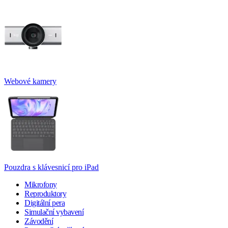
Webové kamery
Pouzdra s klávesnicí pro iPad
Mikrofony
Reproduktory
Digitální pera
Simulační vybavení
Závodění