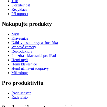
Tisk
Udržitelnost
Recyklace
Přístupnost
Nakupujte produkty
Myši
Klávesnice
Náhlavní soupravy a sluchátka
Webové kamery
Reproduktory
Pouzdra s klávesnicí pro iPad
Herní myši
Herní klávesnice
Herní náhlavní soupravy
Mikrofony
Pro produktivitu
Řada Master
Řada Ergo