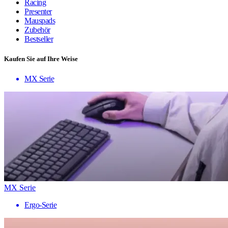
Racing
Presenter
Mauspads
Zubehör
Bestseller
Kaufen Sie auf Ihre Weise
MX Serie
MX Serie
Ergo-Serie