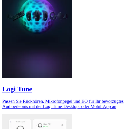
Logi Tune
Passen Sie Rückhören, Mikrofonpegel und EQ für Ihr bevorzugtes
Audioerlebnis mit der Logi Tune-Desktop- oder Mobil-App an