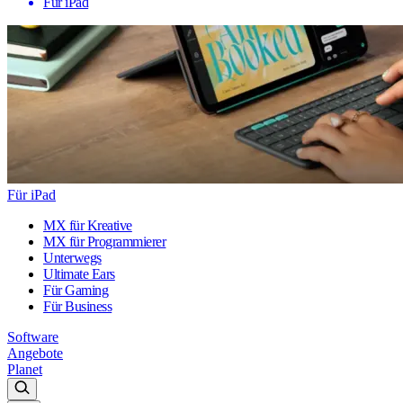
Für iPad
Für iPad
MX für Kreative
MX für Programmierer
Unterwegs
Ultimate Ears
Für Gaming
Für Business
Software
Angebote
Planet