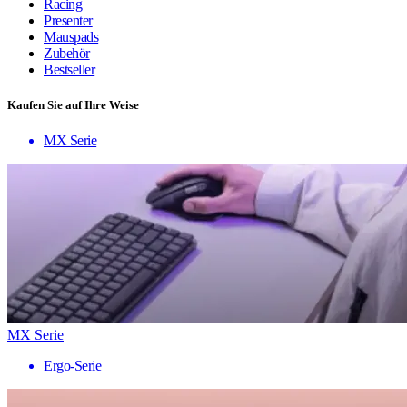
Racing
Presenter
Mauspads
Zubehör
Bestseller
Kaufen Sie auf Ihre Weise
MX Serie
MX Serie
Ergo-Serie