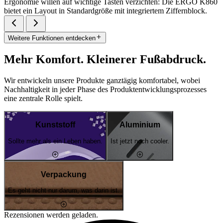
Ergonomie willen auf wichtige Tasten verzichten: Die ERGO K860
bietet ein Layout in Standardgröße mit integriertem Ziffernblock.
Weitere Funktionen entdecken
Mehr Komfort. Kleinerer Fußabdruck.
Wir entwickeln unsere Produkte ganztägig komfortabel, wobei
Nachhaltigkeit in jeder Phase des Produktentwicklungsprozesses
eine zentrale Rolle spielt.
Kunststoff
Aluminium
Sollte mehr als ein Leben haben.
Ist jetzt noch cooler.
Verpackung
Es geht nicht nur darum, was darin ist.
Rezensionen werden geladen.