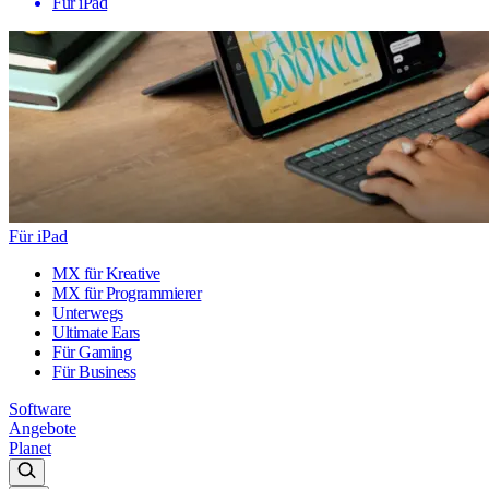
Für iPad
Für iPad
MX für Kreative
MX für Programmierer
Unterwegs
Ultimate Ears
Für Gaming
Für Business
Software
Angebote
Planet