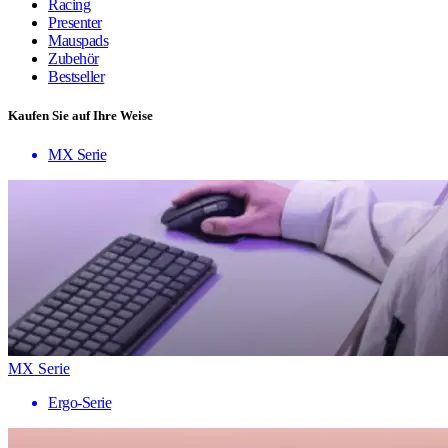
Racing
Presenter
Mauspads
Zubehör
Bestseller
Kaufen Sie auf Ihre Weise
MX Serie
MX Serie
Ergo-Serie