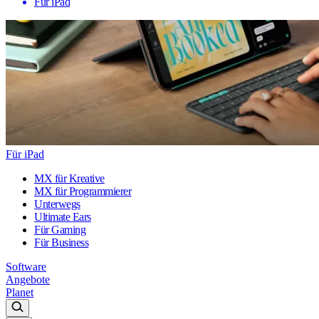
Für iPad
Für iPad
MX für Kreative
MX für Programmierer
Unterwegs
Ultimate Ears
Für Gaming
Für Business
Software
Angebote
Planet