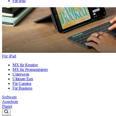
Für iPad
Für iPad
MX für Kreative
MX für Programmierer
Unterwegs
Ultimate Ears
Für Gaming
Für Business
Software
Angebote
Planet