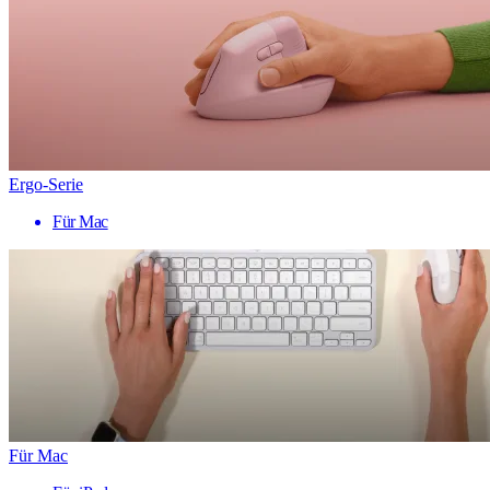
Ergo-Serie
Für Mac
Für Mac