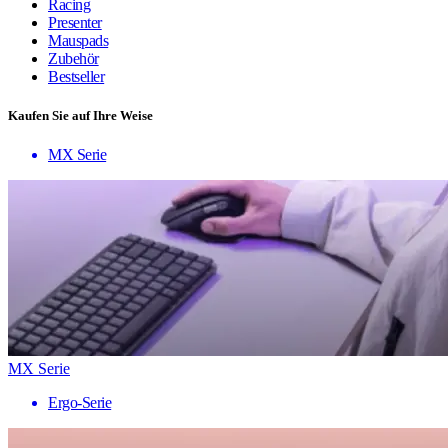
Racing
Presenter
Mauspads
Zubehör
Bestseller
Kaufen Sie auf Ihre Weise
MX Serie
MX Serie
Ergo-Serie