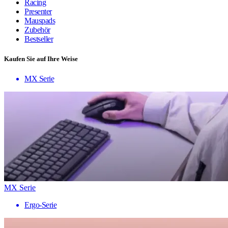
Racing
Presenter
Mauspads
Zubehör
Bestseller
Kaufen Sie auf Ihre Weise
MX Serie
MX Serie
Ergo-Serie