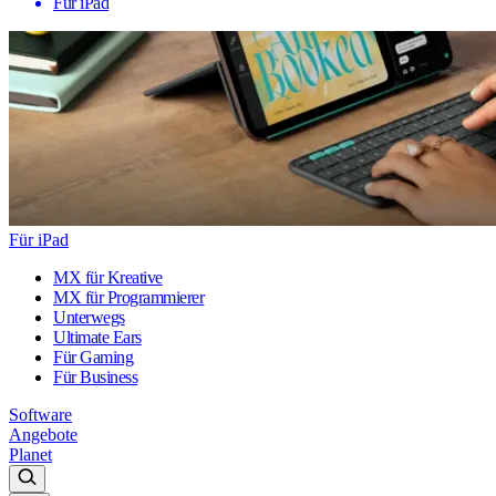
Für iPad
Für iPad
MX für Kreative
MX für Programmierer
Unterwegs
Ultimate Ears
Für Gaming
Für Business
Software
Angebote
Planet