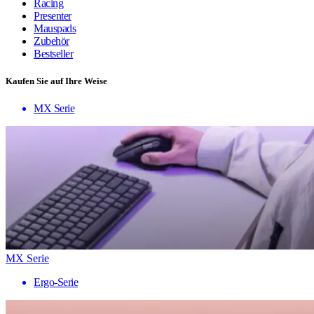
Racing
Presenter
Mauspads
Zubehör
Bestseller
Kaufen Sie auf Ihre Weise
MX Serie
MX Serie
Ergo-Serie