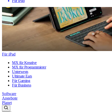
Für iPad
Für iPad
MX für Kreative
MX für Programmierer
Unterwegs
Ultimate Ears
Für Gaming
Für Business
Software
Angebote
Planet