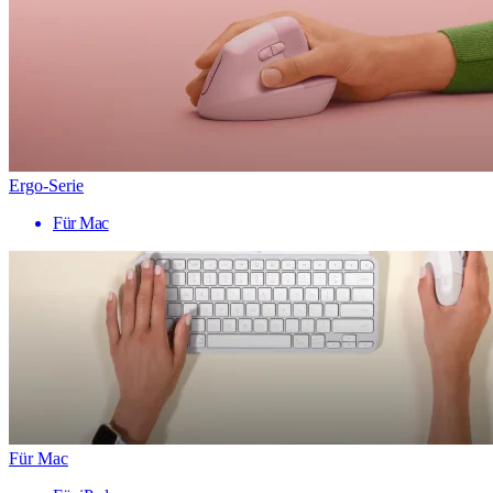
Ergo-Serie
Für Mac
Für Mac