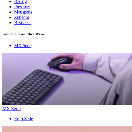
Racing
Presenter
Mauspads
Zubehör
Bestseller
Kaufen Sie auf Ihre Weise
MX Serie
MX Serie
Ergo-Serie