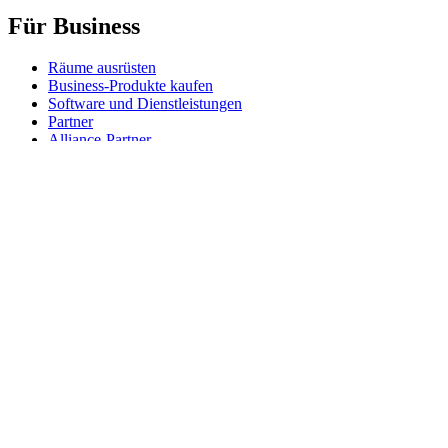
Für Business
Räume ausrüsten
Business-Produkte kaufen
Software und Dienstleistungen
Partner
Alliance-Partner
Business-Ressourcen
Für das Bildungswesen
Produkte für den Bildungsbereich kaufen
K-12-Lösungen
Ressourcen für den Bildungsbereich
Support
Individueller Support
Gaming-Support
Support für Business und Bildungswesen
Kontakt
Ersatzteile