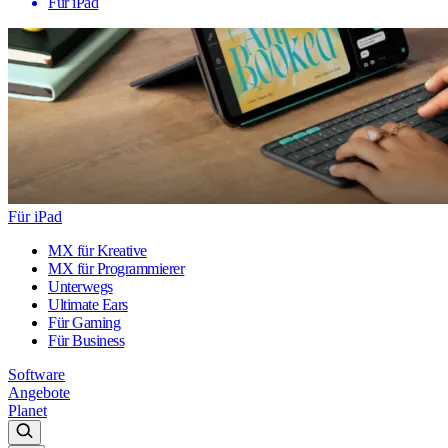
Für iPad
Für iPad
MX für Kreative
MX für Programmierer
Unterwegs
Ultimate Ears
Für Gaming
Für Business
Software
Angebote
Planet