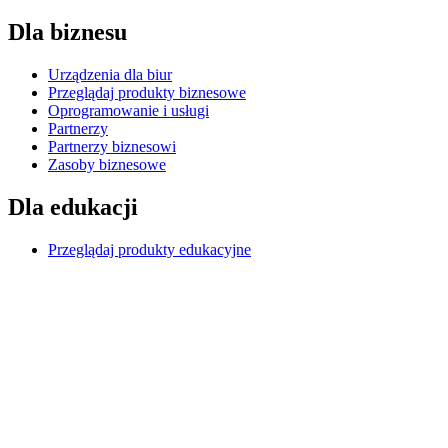
Dla biznesu
Urządzenia dla biur
Przeglądaj produkty biznesowe
Oprogramowanie i usługi
Partnerzy
Partnerzy biznesowi
Zasoby biznesowe
Dla edukacji
Przeglądaj produkty edukacyjne
Rozwiązania K-12
Zasoby edukacyjne
Pomoc techniczna
Indywidualne wsparcie
Wsparcie w zakresie gier
Wsparcie dla biznesu i edukacji
Skontaktuj się z nami
Części zamienne