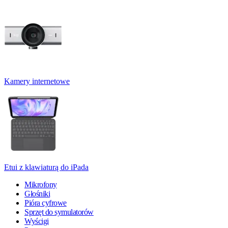
Kamery internetowe
Etui z klawiaturą do iPada
Mikrofony
Głośniki
Pióra cyfrowe
Sprzęt do symulatorów
Wyścigi