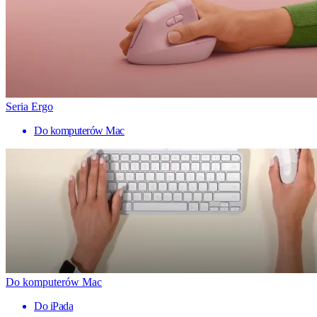
Seria Ergo
Do komputerów Mac
Do komputerów Mac
Do iPada