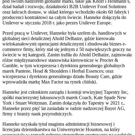
pod swoim nadzorem globalne marki, takie jak Knorr i Hellmann’s,
dział badań i rozwoju, działalności B2B Unilever Food Solutions
oraz łańcuch dostaw, w skład którego wchodziło około 60 fabryk i
producenci kontraktowi na całym świecie. Hanneke dołączyła do
Unilever w styczniu 2018 r. jako prezes Unilever Europe.
Przed pracą w Unilever, Hanneke była szefem ds. handlowych w
globalnej sieci detalicznej Ahold Delhaize, gdzie kierowała
wielokanałowymi operacjami detalicznymi i zbudowała biznes e-
commerce firmy, który stał się jednym z 50 największych graczy na
świecie w tej kategorii. Zanim trafiła do Ahold Delhaize, zajmowała
różne międzynarodowe stanowiska kierownicze w Procter &
Gamble, w tym wiceprezesa i dyrektora generalnego globalnych
marek Pantene, Head & Shoulders i Herbal Essences; oraz
wiceprezesa i dyrektora generalnego działu Beauty Care, gdzie
wprowadziła markę Max Factor na rynek chiński.
Hanneke jest członkiem zarządu i komisji rewizyjnej Tapestry Inc,
spółki macierzystej luksusowych marek Coach, Kate Spade New
York i Stuart Weitzman. Zanim dołączyła do Tapestry w 2021 r.,
Hanneke przez pięć lat zasiadała w radzie nadzorczej Bayer AG,
firmy z branży nauk przyrodniczych.
Hanneke uzyskała tytuł magistra administracji biznesowej i
licencjata dziennikarstwa na Uniwersytecie Houston, na który
uczęszczała w ramach pełnego stypendium sportowego na wydziale