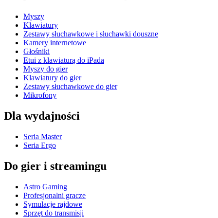
Myszy
Klawiatury
Zestawy słuchawkowe i słuchawki douszne
Kamery internetowe
Głośniki
Etui z klawiaturą do iPada
Myszy do gier
Klawiatury do gier
Zestawy słuchawkowe do gier
Mikrofony
Dla wydajności
Seria Master
Seria Ergo
Do gier i streamingu
Astro Gaming
Profesjonalni gracze
Symulacje rajdowe
Sprzęt do transmisji