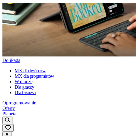
Do iPada
MX dla twórców
MX dla programistów
W drodze
Dla graczy
Dla biznesu
Oprogramowanie
Oferty
Planeta