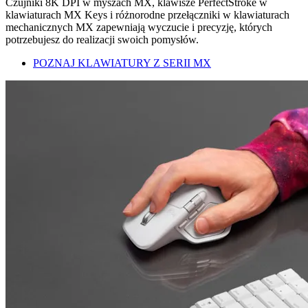
Czujniki 8K DPI w myszach MX, klawisze PerfectStroke w
klawiaturach MX Keys i różnorodne przełączniki w klawiaturach
mechanicznych MX zapewniają wyczucie i precyzję, których
potrzebujesz do realizacji swoich pomysłów.
POZNAJ KLAWIATURY Z SERII MX