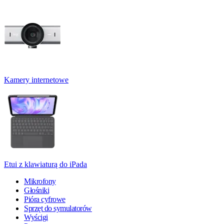
Kamery internetowe
Etui z klawiaturą do iPada
Mikrofony
Głośniki
Pióra cyfrowe
Sprzęt do symulatorów
Wyścigi