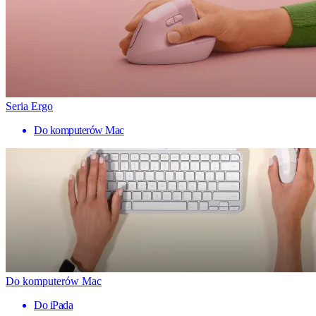
Seria Ergo
Do komputerów Mac
Do komputerów Mac
Do iPada