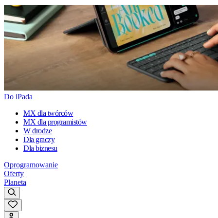
Do iPada
MX dla twórców
MX dla programistów
W drodze
Dla graczy
Dla biznesu
Oprogramowanie
Oferty
Planeta