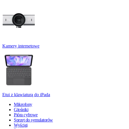
Kamery internetowe
Etui z klawiaturą do iPada
Mikrofony
Głośniki
Pióra cyfrowe
Sprzęt do symulatorów
Wyścigi