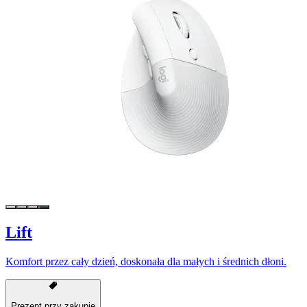
Lift
Komfort przez cały dzień, doskonała dla małych i średnich dłoni.
Prezent przy zakupie