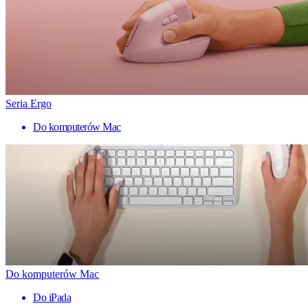
Seria Ergo
Do komputerów Mac
Do komputerów Mac
Do iPada