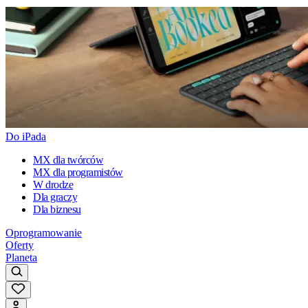
Do iPada
MX dla twórców
MX dla programistów
W drodze
Dla graczy
Dla biznesu
Oprogramowanie
Oferty
Planeta