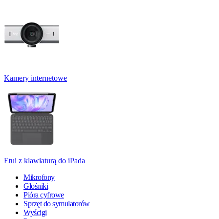
Kamery internetowe
Etui z klawiaturą do iPada
Mikrofony
Głośniki
Pióra cyfrowe
Sprzęt do symulatorów
Wyścigi