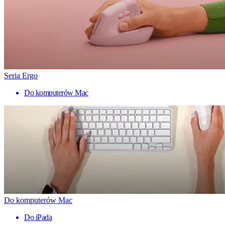
Seria Ergo
Do komputerów Mac
Do komputerów Mac
Do iPada