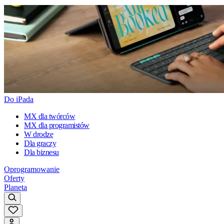
Do iPada
MX dla twórców
MX dla programistów
W drodze
Dla graczy
Dla biznesu
Oprogramowanie
Oferty
Planeta