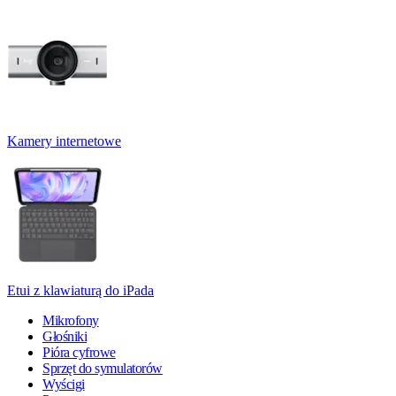
Kamery internetowe
Etui z klawiaturą do iPada
Mikrofony
Głośniki
Pióra cyfrowe
Sprzęt do symulatorów
Wyścigi