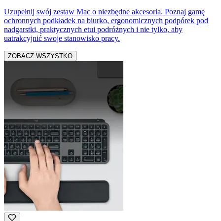
Uzupełnij swój zestaw Mac o niezbędne akcesoria. Poznaj gamę
ochronnych podkładek na biurko, ergonomicznych podpórek pod
nadgarstki, praktycznych etui podróżnych i nie tylko, aby
uatrakcyjnić swoje stanowisko pracy.
ZOBACZ WSZYSTKO