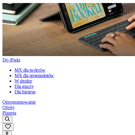
Do iPada
MX dla twórców
MX dla programistów
W drodze
Dla graczy
Dla biznesu
Oprogramowanie
Oferty
Planeta