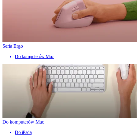
Seria Ergo
Do komputerów Mac
Do komputerów Mac
Do iPada