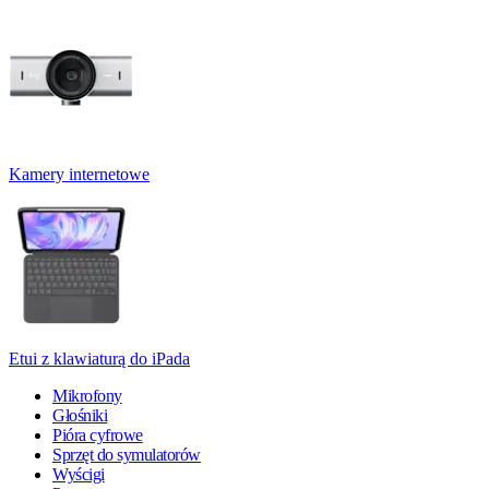
Kamery internetowe
Etui z klawiaturą do iPada
Mikrofony
Głośniki
Pióra cyfrowe
Sprzęt do symulatorów
Wyścigi