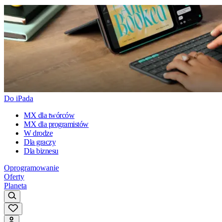
Do iPada
MX dla twórców
MX dla programistów
W drodze
Dla graczy
Dla biznesu
Oprogramowanie
Oferty
Planeta