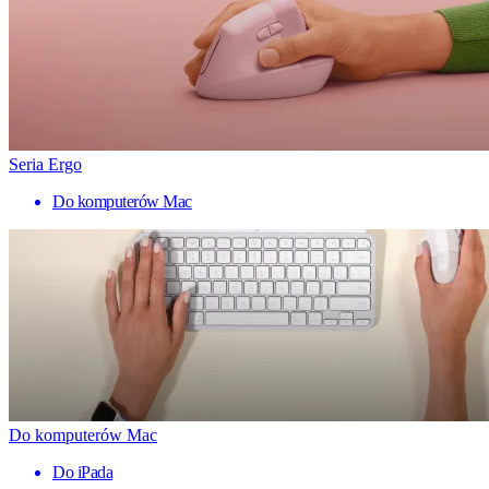
Seria Ergo
Do komputerów Mac
Do komputerów Mac
Do iPada