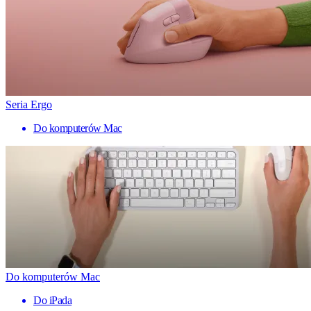
Seria Ergo
Do komputerów Mac
Do komputerów Mac
Do iPada