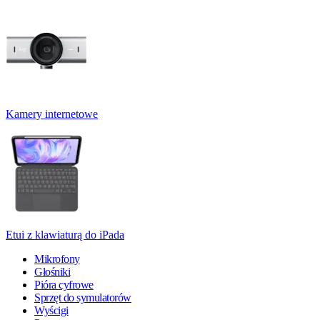
Kamery internetowe
Etui z klawiaturą do iPada
Mikrofony
Głośniki
Pióra cyfrowe
Sprzęt do symulatorów
Wyścigi