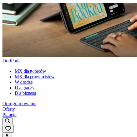
Do iPada
MX dla twórców
MX dla programistów
W drodze
Dla graczy
Dla biznesu
Oprogramowanie
Oferty
Planeta