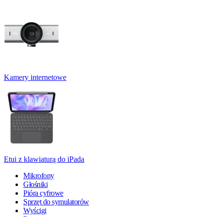
Kamery internetowe
Etui z klawiaturą do iPada
Mikrofony
Głośniki
Pióra cyfrowe
Sprzęt do symulatorów
Wyścigi