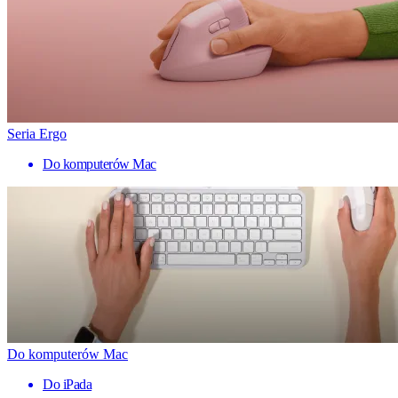
Seria Ergo
Do komputerów Mac
Do komputerów Mac
Do iPada