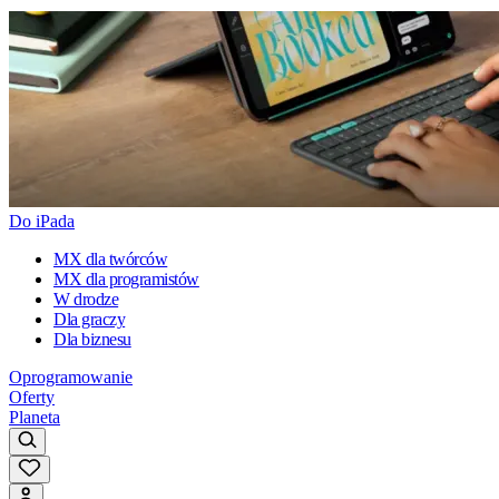
Do iPada
MX dla twórców
MX dla programistów
W drodze
Dla graczy
Dla biznesu
Oprogramowanie
Oferty
Planeta