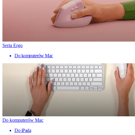
Seria Ergo
Do komputerów Mac
Do komputerów Mac
Do iPada