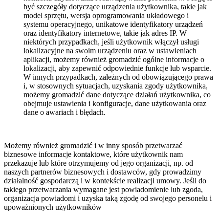
być szczegóły dotyczące urządzenia użytkownika, takie jak
model sprzętu, wersja oprogramowania układowego i
systemu operacyjnego, unikatowe identyfikatory urządzeń
oraz identyfikatory internetowe, takie jak adres IP. W
niektórych przypadkach, jeśli użytkownik włączył usługi
lokalizacyjne na swoim urządzeniu oraz w ustawieniach
aplikacji, możemy również gromadzić ogólne informacje o
lokalizacji, aby zapewnić odpowiednie funkcje lub wsparcie.
W innych przypadkach, zależnych od obowiązującego prawa
i, w stosownych sytuacjach, uzyskania zgody użytkownika,
możemy gromadzić dane dotyczące działań użytkownika, co
obejmuje ustawienia i konfiguracje, dane użytkowania oraz
dane o awariach i błędach.
Możemy również gromadzić i w inny sposób przetwarzać
biznesowe informacje kontaktowe, które użytkownik nam
przekazuje lub które otrzymujemy od jego organizacji, np. od
naszych partnerów biznesowych i dostawców, gdy prowadzimy
działalność gospodarczą i w kontekście realizacji umowy. Jeśli do
takiego przetwarzania wymagane jest powiadomienie lub zgoda,
organizacja powiadomi i uzyska taką zgodę od swojego personelu i
upoważnionych użytkowników