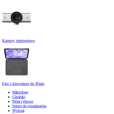
Kamery internetowe
Etui z klawiaturą do iPada
Mikrofony
Głośniki
Pióra cyfrowe
Sprzęt do symulatorów
Wyścigi