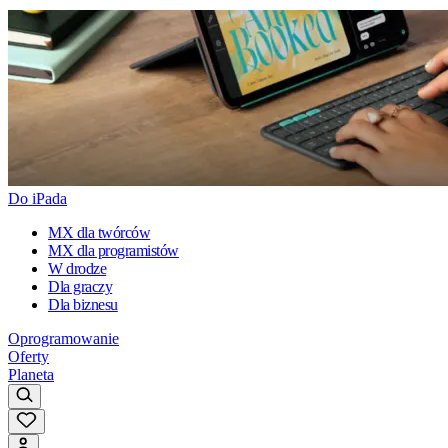
Do iPada
MX dla twórców
MX dla programistów
W drodze
Dla graczy
Dla biznesu
Oprogramowanie
Oferty
Planeta