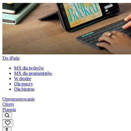
Do iPada
MX dla twórców
MX dla programistów
W drodze
Dla graczy
Dla biznesu
Oprogramowanie
Oferty
Planeta