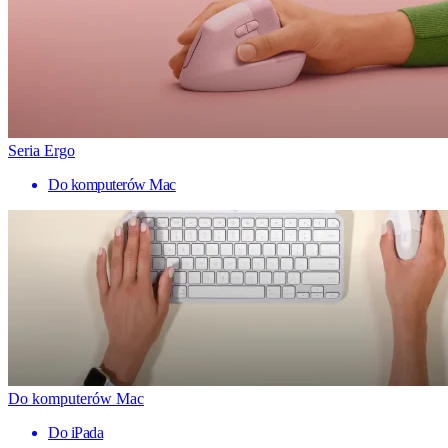
Seria Ergo
Do komputerów Mac
Do komputerów Mac
Do iPada