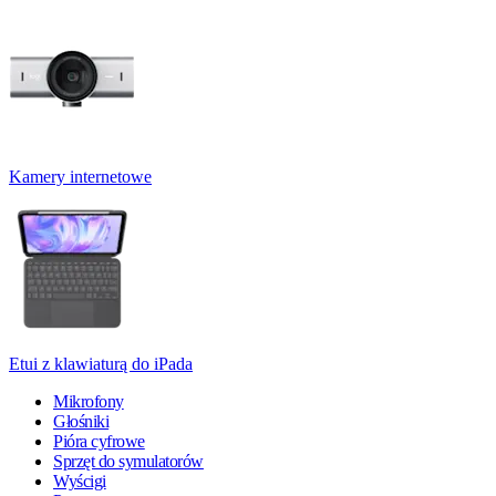
Kamery internetowe
Etui z klawiaturą do iPada
Mikrofony
Głośniki
Pióra cyfrowe
Sprzęt do symulatorów
Wyścigi