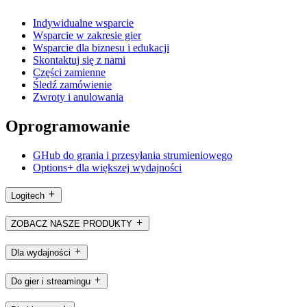
Indywidualne wsparcie
Wsparcie w zakresie gier
Wsparcie dla biznesu i edukacji
Skontaktuj się z nami
Części zamienne
Śledź zamówienie
Zwroty i anulowania
Oprogramowanie
GHub do grania i przesyłania strumieniowego
Options+ dla większej wydajności
Logitech
ZOBACZ NASZE PRODUKTY
Dla wydajności
Do gier i streamingu