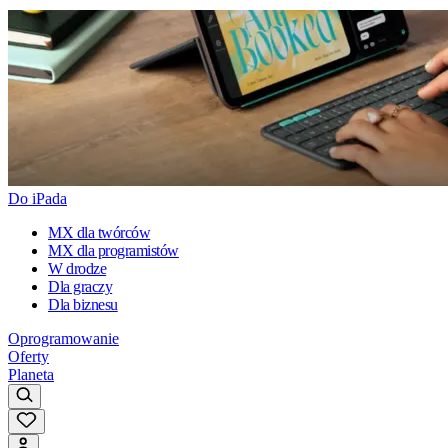
Do iPada
MX dla twórców
MX dla programistów
W drodze
Dla graczy
Dla biznesu
Oprogramowanie
Oferty
Planeta