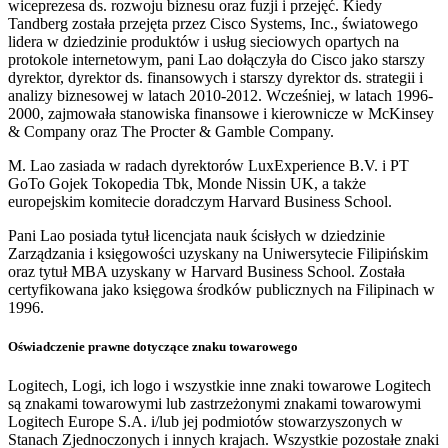
wiceprezesa ds. rozwoju biznesu oraz fuzji i przejęć. Kiedy
Tandberg została przejęta przez Cisco Systems, Inc., światowego
lidera w dziedzinie produktów i usług sieciowych opartych na
protokole internetowym, pani Lao dołączyła do Cisco jako starszy
dyrektor, dyrektor ds. finansowych i starszy dyrektor ds. strategii i
analizy biznesowej w latach 2010-2012. Wcześniej, w latach 1996-
2000, zajmowała stanowiska finansowe i kierownicze w McKinsey
& Company oraz The Procter & Gamble Company.
M. Lao zasiada w radach dyrektorów LuxExperience B.V. i PT
GoTo Gojek Tokopedia Tbk, Monde Nissin UK, a także
europejskim komitecie doradczym Harvard Business School.
Pani Lao posiada tytuł licencjata nauk ścisłych w dziedzinie
Zarządzania i księgowości uzyskany na Uniwersytecie Filipińskim
oraz tytuł MBA uzyskany w Harvard Business School. Została
certyfikowana jako księgowa środków publicznych na Filipinach w
1996.
Oświadczenie prawne dotyczące znaku towarowego
Logitech, Logi, ich logo i wszystkie inne znaki towarowe Logitech
są znakami towarowymi lub zastrzeżonymi znakami towarowymi
Logitech Europe S.A. i/lub jej podmiotów stowarzyszonych w
Stanach Zjednoczonych i innych krajach. Wszystkie pozostałe znaki