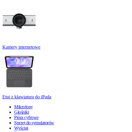
Kamery internetowe
Etui z klawiaturą do iPada
Mikrofony
Głośniki
Pióra cyfrowe
Sprzęt do symulatorów
Wyścigi