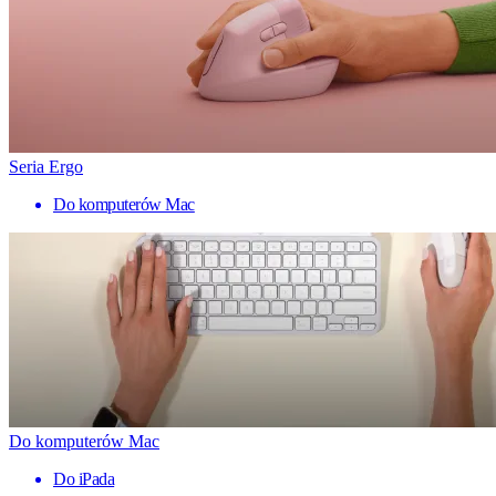
Seria Ergo
Do komputerów Mac
Do komputerów Mac
Do iPada