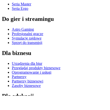
Seria Master
Seria Ergo
Do gier i streamingu
Astro Gaming
Profesjonalni gracze
Symulacje rajdowe
Sprzęt do transmisji
Dla biznesu
Urządzenia dla biur
Przeglądaj produkty biznesowe
Oprogramowanie i usługi
Partnerzy
Partnerzy biznesowi
Zasoby biznesowe
Dla edukacji
Przeglądaj produkty edukacyjne