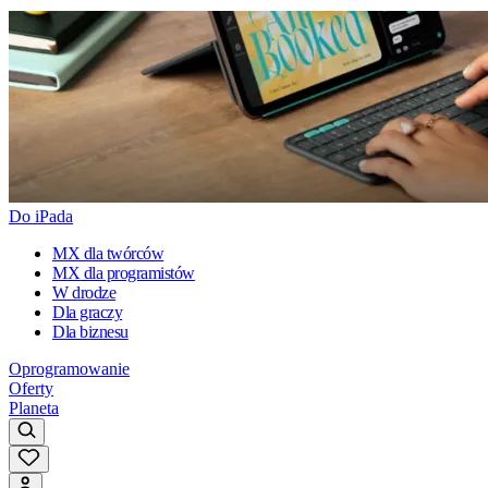
Do iPada
MX dla twórców
MX dla programistów
W drodze
Dla graczy
Dla biznesu
Oprogramowanie
Oferty
Planeta