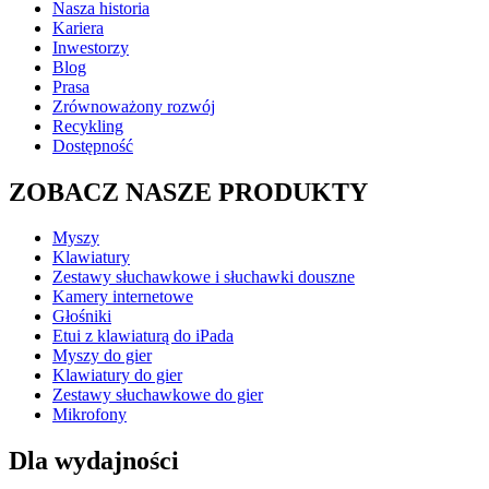
Nasza historia
Kariera
Inwestorzy
Blog
Prasa
Zrównoważony rozwój
Recykling
Dostępność
ZOBACZ NASZE PRODUKTY
Myszy
Klawiatury
Zestawy słuchawkowe i słuchawki douszne
Kamery internetowe
Głośniki
Etui z klawiaturą do iPada
Myszy do gier
Klawiatury do gier
Zestawy słuchawkowe do gier
Mikrofony
Dla wydajności