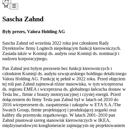
Sascha Zahnd
Były prezes, Valora Holding AG
Sascha Zahnd od września 2022 roku jest członkiem Rady
Dyrektorów firmy Logitech niepełniącym funkcji kierowniczych.
Zasiada także w Komisji ds. audytu oraz Komisji ds. nominacji i
nadzoru korporacyjnego.
Pan Zahnd jest byłym prezesem bez funkcji kierowniczych i
członkiem Komisji ds. audytu szwajcarskiego holdingu detalicznego
Valora Holding AG. Funkcję tę pełnił w 2022 roku. Przed objęciem
tej roli pan Zahnd zajmował różne stanowiska, w tym wiceprezesa
ds. regionu EMEA i wiceprezesa ds. globalnego łańcucha dostaw w
Tesla Inc., firmie z branży motoryzacyjnej i czystej energii. Przed
dołączeniem do firmy Tesla pan Zahnd był w latach od 2010 do
2016 wiceprezesem ds. zaopatrzenia i zakupów w ETA S.A./The
Swatch Group, firmie projektującej i produkującej zegarki oraz
kalibry dla przemysłu zegarkowego. W latach 2001–2010 pan
Zahnd piastował szereg stanowisk kierowniczych w IKEA,
międzynarodowym konglomeracie zajmującym się projektowaniem