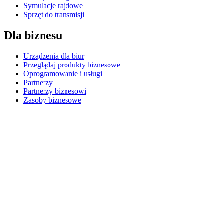
Symulacje rajdowe
Sprzęt do transmisji
Dla biznesu
Urządzenia dla biur
Przeglądaj produkty biznesowe
Oprogramowanie i usługi
Partnerzy
Partnerzy biznesowi
Zasoby biznesowe
Dla edukacji
Przeglądaj produkty edukacyjne
Rozwiązania K-12
Zasoby edukacyjne
Pomoc techniczna
Indywidualne wsparcie
Wsparcie w zakresie gier
Wsparcie dla biznesu i edukacji