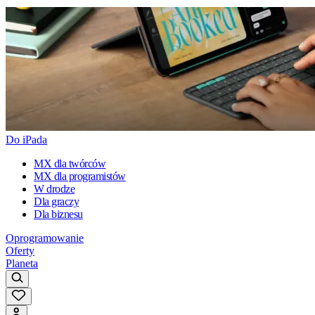
Do iPada
MX dla twórców
MX dla programistów
W drodze
Dla graczy
Dla biznesu
Oprogramowanie
Oferty
Planeta