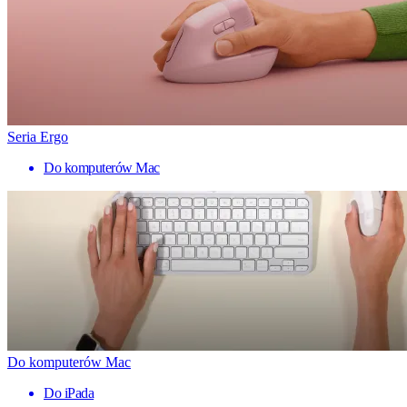
Seria Ergo
Do komputerów Mac
Do komputerów Mac
Do iPada