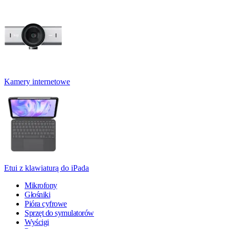
Kamery internetowe
Etui z klawiaturą do iPada
Mikrofony
Głośniki
Pióra cyfrowe
Sprzęt do symulatorów
Wyścigi