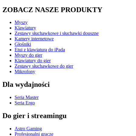
ZOBACZ NASZE PRODUKTY
Myszy
Klawiatury
Zestawy słuchawkowe i słuchawki douszne
Kamery internetowe
Głośniki
Etui z klawiaturą do iPada
Myszy do gier
Klawiatury do gier
Zestawy słuchawkowe do gier
Mikrofony
Dla wydajności
Seria Master
Seria Ergo
Do gier i streamingu
Astro Gaming
Profesjonalni gracze