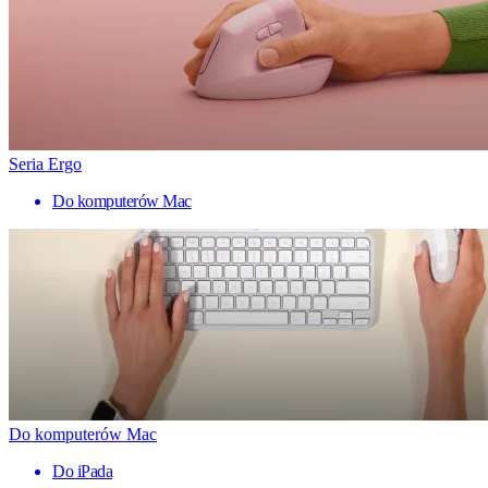
Seria Ergo
Do komputerów Mac
Do komputerów Mac
Do iPada