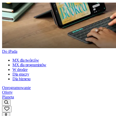
Do iPada
MX dla twórców
MX dla programistów
W drodze
Dla graczy
Dla biznesu
Oprogramowanie
Oferty
Planeta