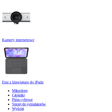
Kamery internetowe
Etui z klawiaturą do iPada
Mikrofony
Głośniki
Pióra cyfrowe
Sprzęt do symulatorów
Wyścigi