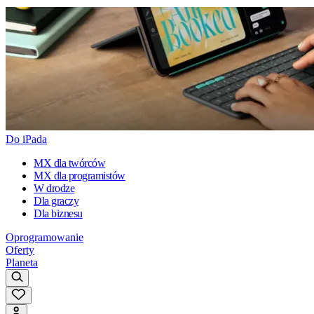
Do iPada
MX dla twórców
MX dla programistów
W drodze
Dla graczy
Dla biznesu
Oprogramowanie
Oferty
Planeta