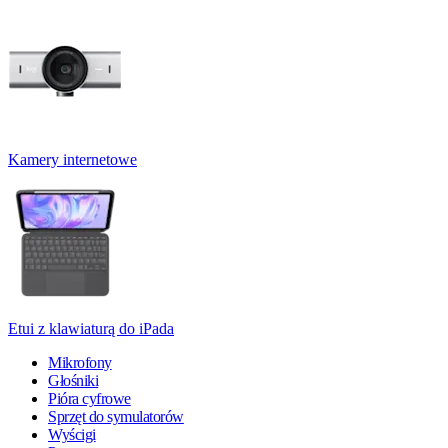
Kamery internetowe
Etui z klawiaturą do iPada
Mikrofony
Głośniki
Pióra cyfrowe
Sprzęt do symulatorów
Wyścigi