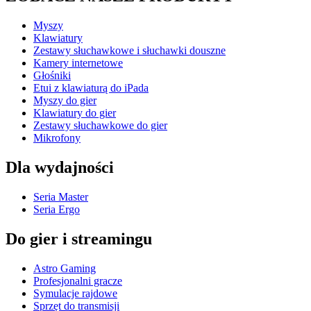
Myszy
Klawiatury
Zestawy słuchawkowe i słuchawki douszne
Kamery internetowe
Głośniki
Etui z klawiaturą do iPada
Myszy do gier
Klawiatury do gier
Zestawy słuchawkowe do gier
Mikrofony
Dla wydajności
Seria Master
Seria Ergo
Do gier i streamingu
Astro Gaming
Profesjonalni gracze
Symulacje rajdowe
Sprzęt do transmisji