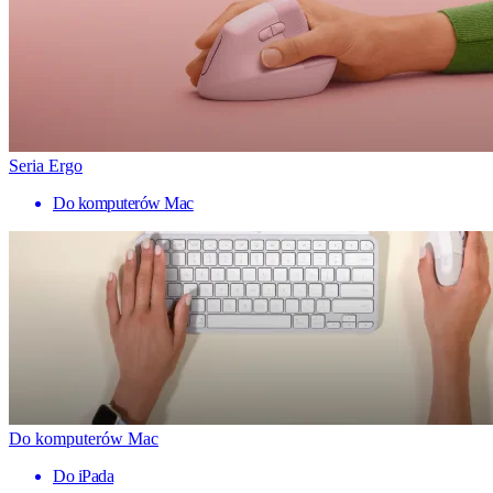
Seria Ergo
Do komputerów Mac
Do komputerów Mac
Do iPada