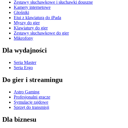
Zestawy słuchawkowe i słuchawki douszne
Kamery internetowe
Głośniki
Etui z klawiaturą do iPada
Myszy do gier
Klawiatury do gier
Zestawy słuchawkowe do gier
Mikrofony
Dla wydajności
Seria Master
Seria Ergo
Do gier i streamingu
Astro Gaming
Profesjonalni gracze
Symulacje rajdowe
Sprzęt do transmisji
Dla biznesu