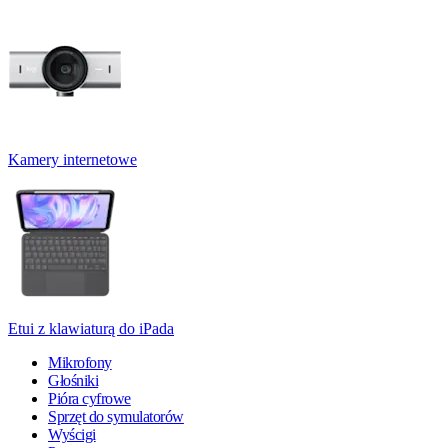
Kamery internetowe
Etui z klawiaturą do iPada
Mikrofony
Głośniki
Pióra cyfrowe
Sprzęt do symulatorów
Wyścigi