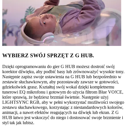
WYBIERZ SWÓJ SPRZĘT Z G HUB.
Dzięki oprogramowaniu do gier G HUB możesz dostroić swój
korektor dźwięku, aby podbić basy lub zrównoważyć wysokie tony.
Następnie zapisz swoje ustawienia na G HUB lub bezpośrednio w
zestawie słuchawkowym, aby pozostawały zawsze w gotowości,
gdziekolwiek grasz. Kształtuj swój wokal dzięki kompletnemu
tunerowi EQ mikrofonu i gotowym do użycia filtrom Blue VO!CE,
które sprawią, że będziesz brzmiał świetnie. Następnie użyj
LIGHTSYNC RGB, aby w pełni wykorzystać możliwości swojego
zestawu słuchawkowego, korzystając z niestandardowych kolorów,
animacji, a nawet efektów reagujących na dźwięk lub ekran. Z G
HUB łatwo jest wskoczyć do niego i dostosować swoje brzmienie i
styl tak jak lubisz.