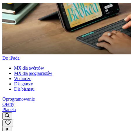
Do iPada
MX dla twórców
MX dla programistów
W drodze
Dla graczy
Dla biznesu
Oprogramowanie
Oferty
Planeta