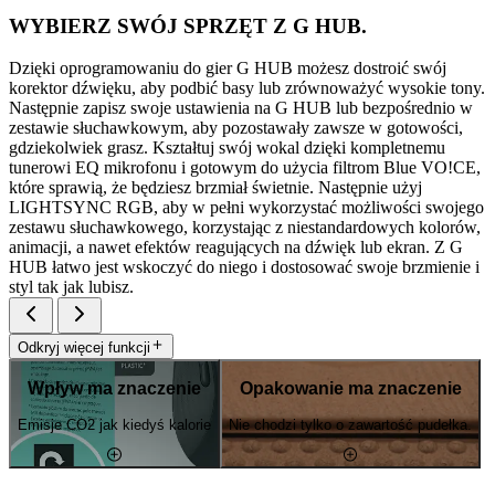
WYBIERZ SWÓJ SPRZĘT Z G HUB.
Dzięki oprogramowaniu do gier G HUB możesz dostroić swój
korektor dźwięku, aby podbić basy lub zrównoważyć wysokie tony.
Następnie zapisz swoje ustawienia na G HUB lub bezpośrednio w
zestawie słuchawkowym, aby pozostawały zawsze w gotowości,
gdziekolwiek grasz. Kształtuj swój wokal dzięki kompletnemu
tunerowi EQ mikrofonu i gotowym do użycia filtrom Blue VO!CE,
które sprawią, że będziesz brzmiał świetnie. Następnie użyj
LIGHTSYNC RGB, aby w pełni wykorzystać możliwości swojego
zestawu słuchawkowego, korzystając z niestandardowych kolorów,
animacji, a nawet efektów reagujących na dźwięk lub ekran. Z G
HUB łatwo jest wskoczyć do niego i dostosować swoje brzmienie i
styl tak jak lubisz.
Odkryj więcej funkcji
Wpływ ma znaczenie
Opakowanie ma znaczenie
Emisje CO2 jak kiedyś kalorie
Nie chodzi tylko o zawartość pudełka.