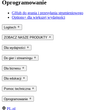
Oprogramowanie
GHub do grania i przesyłania strumieniowego
Options+ dla większej wydajności
Logitech
ZOBACZ NASZE PRODUKTY
Dla wydajności
Do gier i streamingu
Dla biznesu
Dla edukacji
Pomoc techniczna
Oprogramowanie
PL,pl