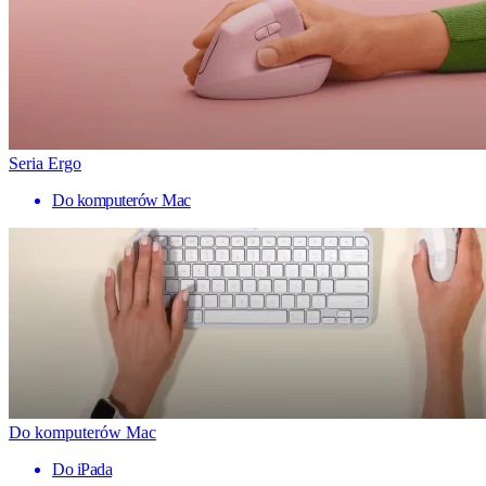
Seria Ergo
Do komputerów Mac
Do komputerów Mac
Do iPada