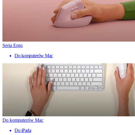
Seria Ergo
Do komputerów Mac
Do komputerów Mac
Do iPada