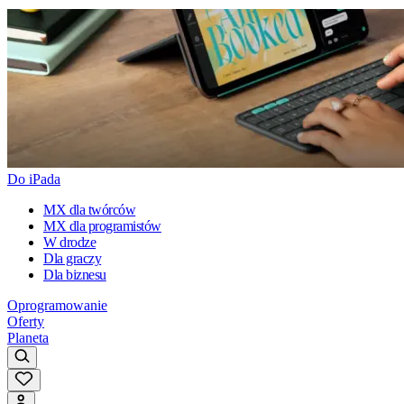
Do iPada
MX dla twórców
MX dla programistów
W drodze
Dla graczy
Dla biznesu
Oprogramowanie
Oferty
Planeta