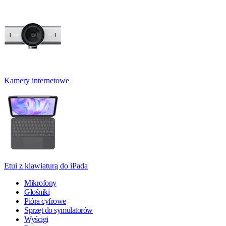
Kamery internetowe
Etui z klawiaturą do iPada
Mikrofony
Głośniki
Pióra cyfrowe
Sprzęt do symulatorów
Wyścigi