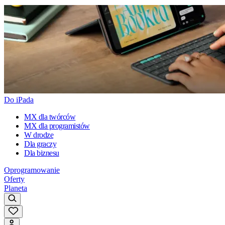
Do iPada
MX dla twórców
MX dla programistów
W drodze
Dla graczy
Dla biznesu
Oprogramowanie
Oferty
Planeta