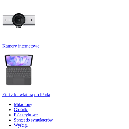
Kamery internetowe
Etui z klawiaturą do iPada
Mikrofony
Głośniki
Pióra cyfrowe
Sprzęt do symulatorów
Wyścigi