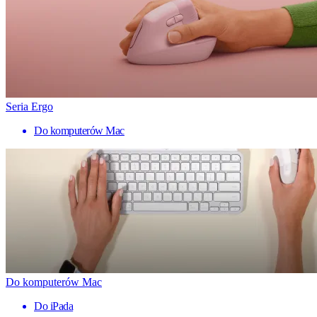
Seria Ergo
Do komputerów Mac
Do komputerów Mac
Do iPada