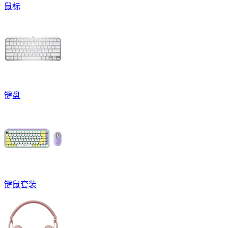
鼠标
键盘
键鼠套装