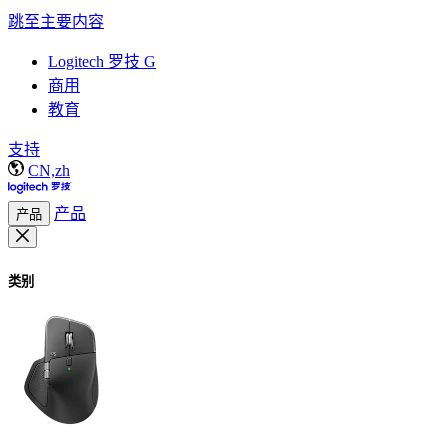
跳至主要内容
Logitech 罗技 G
商用
教育
支持
CN,zh
产品
产品
类别