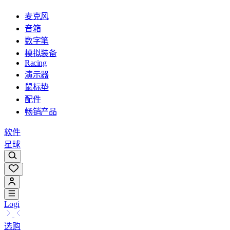
麦克风
音箱
数字笔
模拟装备
Racing
演示器
鼠标垫
配件
畅销产品
软件
星球
Logi
选购