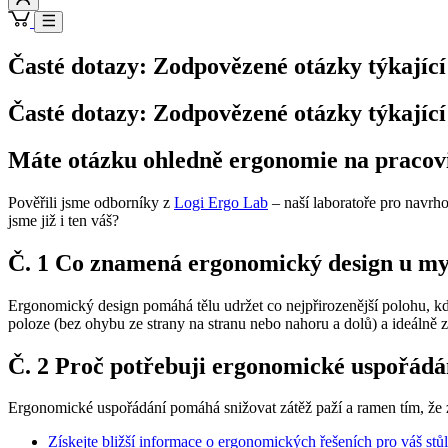
Časté dotazy: Zodpovězené otázky týkající
Časté dotazy: Zodpovězené otázky týkající
Máte otázku ohledně ergonomie na pracovi
Pověřili jsme odborníky z
Logi Ergo Lab
– naší laboratoře pro navrho
jsme již i ten váš?
Č. 1 Co znamená ergonomický design u myš
Ergonomický design pomáhá tělu udržet co nejpřirozenější polohu, když
poloze (bez ohybu ze strany na stranu nebo nahoru a dolů) a ideálně z
Č. 2 Proč potřebuji ergonomické uspořádá
Ergonomické uspořádání pomáhá snižovat zátěž paží a ramen tím, že z
Získejte bližší informace o ergonomických řešeních pro váš stůl