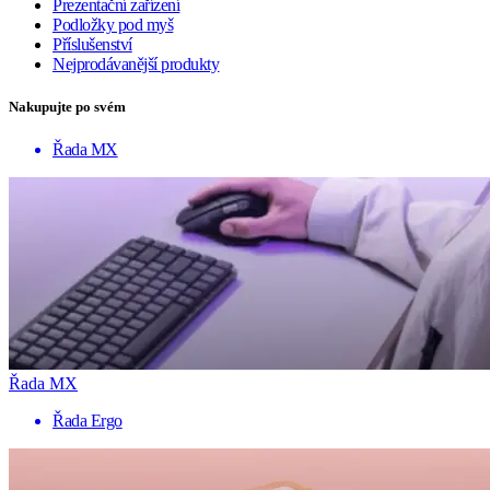
Prezentační zařízení
Podložky pod myš
Příslušenství
Nejprodávanější produkty
Nakupujte po svém
Řada MX
Řada MX
Řada Ergo