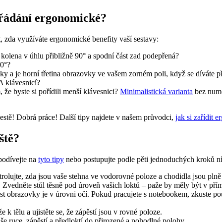
ořádání ergonomické?
t, zda využíváte ergonomické benefity vaší sestavy:
 kolena v úhlu přibližně 90° a spodní část zad podepřená?
90°?
ky a je horní třetina obrazovky ve vašem zorném poli, když se díváte p
A klávesnicí?
 že byste si pořídili menší klávesnici?
Minimalistická varianta
bez numer
estě! Dobrá práce! Další tipy najdete v našem průvodci,
jak si zařídit 
ště?
podívejte na
tyto tipy
nebo postupujte podle pěti jednoduchých kroků ní
rolujte, zda jsou vaše stehna ve vodorovné poloze a chodidla jsou pln
 Zvedněte stůl těsně pod úroveň vašich loktů – paže by měly být v přímé
část obrazovky je v úrovni očí. Pokud pracujete s notebookem, zkuste pou
 k tělu a ujistěte se, že zápěstí jsou v rovné poloze.
še ruce, zápěstí a předloktí do přirozené a pohodlné polohy.