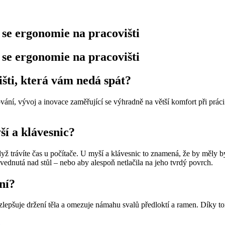
 se ergonomie na pracovišti
 se ergonomie na pracovišti
šti, která vám nedá spát?
vání, vývoj a inovace zaměřující se výhradně na větší komfort při prác
í a klávesnic?
 trávíte čas u počítače. U myší a klávesnic to znamená, že by měly být
vednutá nad stůl – nebo aby alespoň netlačila na jeho tvrdý povrch.
ní?
lepšuje držení těla a omezuje námahu svalů předloktí a ramen. Díky to