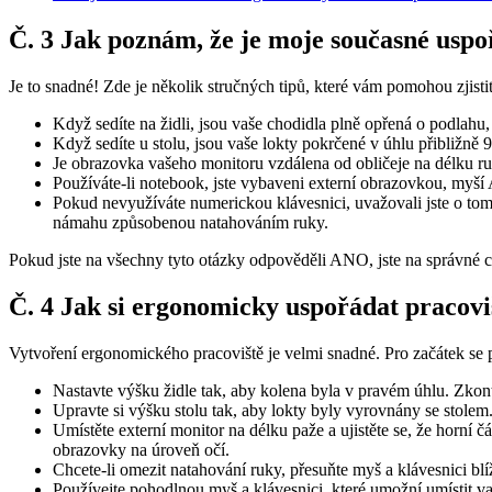
Č. 3 Jak poznám, že je moje současné usp
Je to snadné! Zde je několik stručných tipů, které vám pomohou zjisti
Když sedíte na židli, jsou vaše chodidla plně opřená o podlahu,
Když sedíte u stolu, jsou vaše lokty pokrčené v úhlu přibližně 
Je obrazovka vašeho monitoru vzdálena od obličeje na délku ru
Používáte-li notebook, jste vybaveni externí obrazovkou, myší 
Pokud nevyužíváte numerickou klávesnici, uvažovali jste o tom,
námahu způsobenou natahováním ruky.
Pokud jste na všechny tyto otázky odpověděli ANO, jste na správné c
Č. 4 Jak si ergonomicky uspořádat pracovi
Vytvoření ergonomického pracoviště je velmi snadné. Pro začátek se 
Nastavte výšku židle tak, aby kolena byla v pravém úhlu. Zkont
Upravte si výšku stolu tak, aby lokty byly vyrovnány se stolem.
Umístěte externí monitor na délku paže a ujistěte se, že horní 
obrazovky na úroveň očí.
Chcete-li omezit natahování ruky, přesuňte myš a klávesnici blíže
Používejte pohodlnou myš a klávesnici, které umožní umístit va