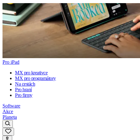
Pro iPad
MX pro kreativce
MX pro programátory
Na cestách
Pro hraní
Pro firmy
Software
Akce
Planeta