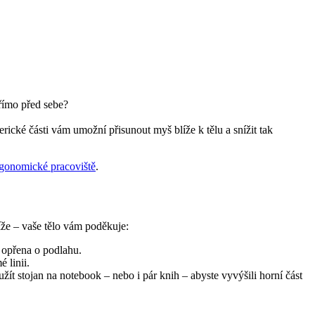
římo před sebe?
ické části vám umožní přisunout myš blíže k tělu a snížit tak
ergonomické pracoviště
.
že – vaše tělo vám poděkuje:
ě opřena o podlahu.
 linii.
žít stojan na notebook – nebo i pár knih – abyste vyvýšili horní část