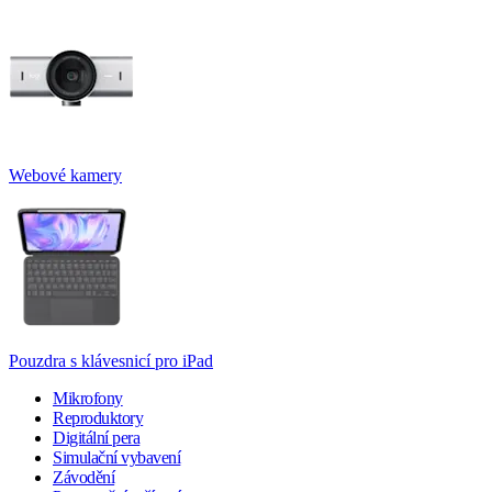
Webové kamery
Pouzdra s klávesnicí pro iPad
Mikrofony
Reproduktory
Digitální pera
Simulační vybavení
Závodění