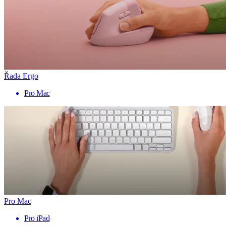
Řada Ergo
Pro Mac
Pro Mac
Pro iPad