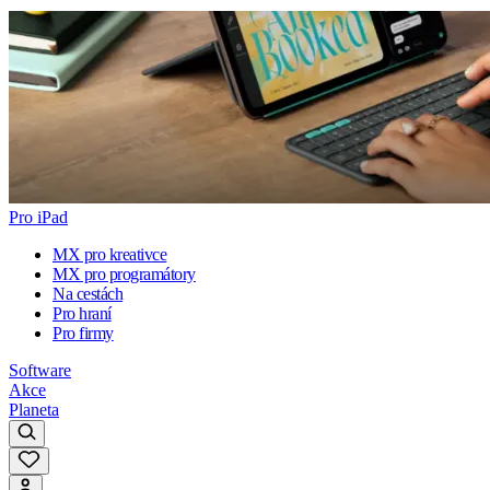
Pro iPad
MX pro kreativce
MX pro programátory
Na cestách
Pro hraní
Pro firmy
Software
Akce
Planeta