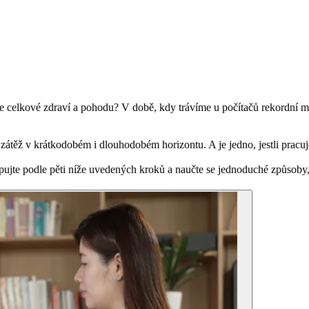
aše celkové zdraví a pohodu? V době, kdy trávíme u počítačů rekordní m
 zátěž v krátkodobém i dlouhodobém horizontu. A je jedno, jestli pracu
pujte podle pěti níže uvedených kroků a naučte se jednoduché způsoby, ja