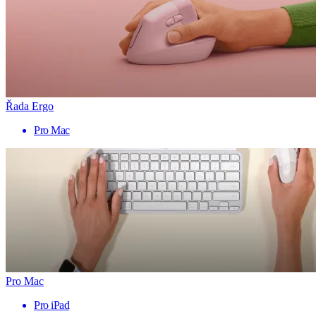
Řada Ergo
Pro Mac
Pro Mac
Pro iPad