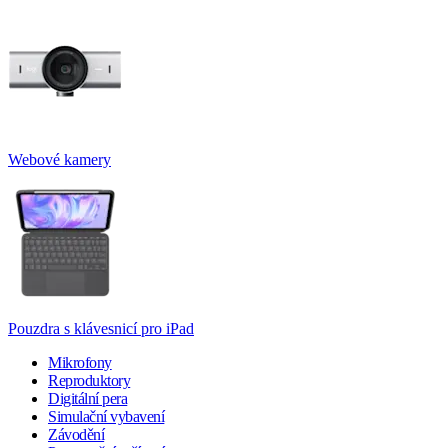
Webové kamery
Pouzdra s klávesnicí pro iPad
Mikrofony
Reproduktory
Digitální pera
Simulační vybavení
Závodění