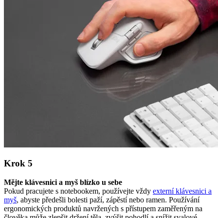
Krok 5
Mějte klávesnici a myš blízko u sebe
Pokud pracujete s notebookem, používejte vždy
externí klávesnici a
myš
, abyste předešli bolesti paží, zápěstí nebo ramen. Používání
ergonomických produktů navržených s přístupem zaměřeným na
člověka může zlepšit držení těla, zvýšit pohodlí a snížit svalové