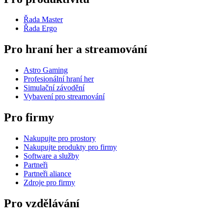
Řada Master
Řada Ergo
Pro hraní her a streamování
Astro Gaming
Profesionální hraní her
Simulační závodění
Vybavení pro streamování
Pro firmy
Nakupujte pro prostory
Nakupujte produkty pro firmy
Software a služby
Partneři
Partneři aliance
Zdroje pro firmy
Pro vzdělávání