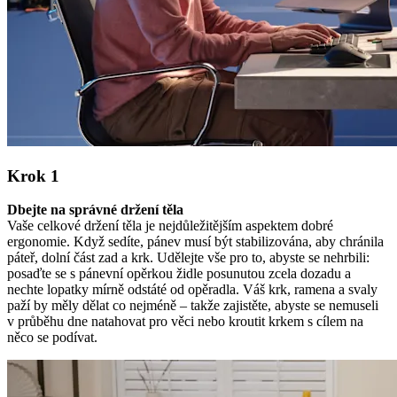
Krok 1
Dbejte na správné držení těla
Vaše celkové držení těla je nejdůležitějším aspektem dobré
ergonomie. Když sedíte, pánev musí být stabilizována, aby chránila
páteř, dolní část zad a krk. Udělejte vše pro to, abyste se nehrbili:
posaďte se s pánevní opěrkou židle posunutou zcela dozadu a
nechte lopatky mírně odstáté od opěradla. Váš krk, ramena a svaly
paží by měly dělat co nejméně – takže zajistěte, abyste se nemuseli
v průběhu dne natahovat pro věci nebo kroutit krkem s cílem na
něco se podívat.