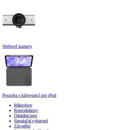
Webové kamery
Pouzdra s klávesnicí pro iPad
Mikrofony
Reproduktory
Digitální pera
Simulační vybavení
Závodění