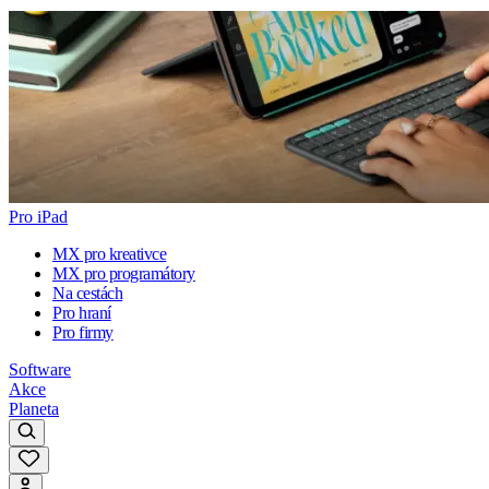
Pro iPad
MX pro kreativce
MX pro programátory
Na cestách
Pro hraní
Pro firmy
Software
Akce
Planeta