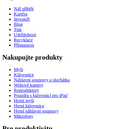
Náš příběh
Kariéra
Investoři
Blog
Tisk
Udržitelnost
Recyklace
Přístupnost
Nakupujte produkty
Myši
Klávesnice
Náhlavní soupravy a sluchátka
Webové kamery
Reproduktory
Pouzdra s klávesnicí pro iPad
Herní myši
Herní klávesnice
Herní náhlavní soupravy
Mikrofony
Pro produktivitu