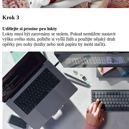
Krok 3
Udělejte si prostor pro lokty
Lokty musí být zarovnány se stolem. Pokud nemůžete nastavit
výšku svého stolu, pořiďte si vyšší židli a použijte nějaký druh
opěrky pro nohy (knihy nebo stoh papíru by mohl stačit).