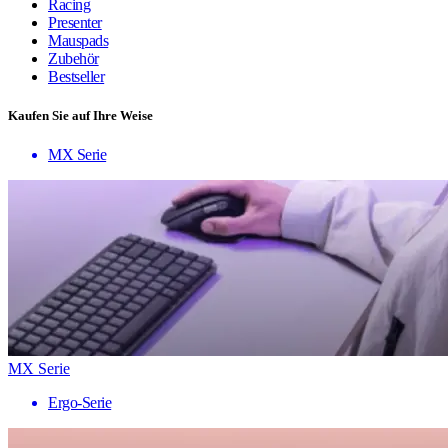
Racing
Presenter
Mauspads
Zubehör
Bestseller
Kaufen Sie auf Ihre Weise
MX Serie
MX Serie
Ergo-Serie