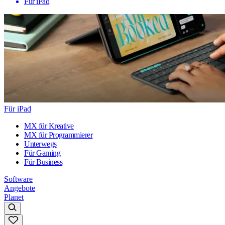
Für iPad
Für iPad
MX für Kreative
MX für Programmierer
Unterwegs
Für Gaming
Für Business
Software
Angebote
Planet