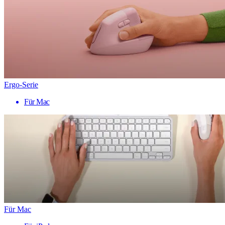
Ergo-Serie
Für Mac
Für Mac