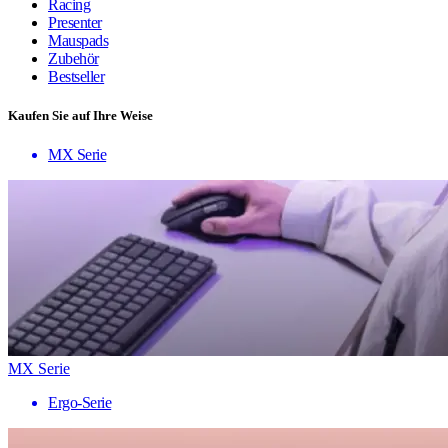
Racing
Presenter
Mauspads
Zubehör
Bestseller
Kaufen Sie auf Ihre Weise
MX Serie
MX Serie
Ergo-Serie