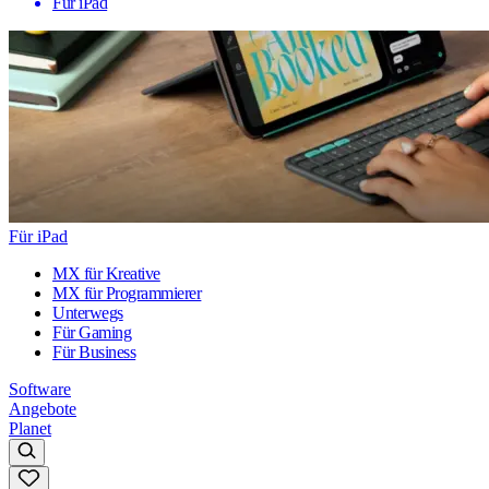
Für iPad
Für iPad
MX für Kreative
MX für Programmierer
Unterwegs
Für Gaming
Für Business
Software
Angebote
Planet