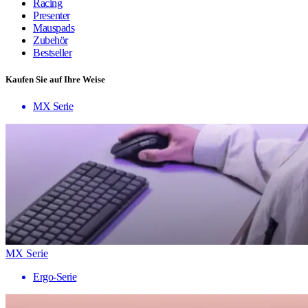
Racing
Presenter
Mauspads
Zubehör
Bestseller
Kaufen Sie auf Ihre Weise
MX Serie
MX Serie
Ergo-Serie