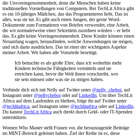
die Unvoreingenommenheit, denn die Menschen haben keine
traditionellen Vorstellungen von Computern. Bei TechLit Africa gibt
es ein 10-jähriges Mädchen, das das Programmieren liebt. Das ist
alles, was sie tut. Es gibt auch einen Jungen, der gerne Word-
Dokumente zum Formatieren von Briefen verwendet, eine Arbeit,
die wir normalerweise einer Sekretärin zuordnen würden – er liebt
das. Es gibt keine Voreingenommenheit. Diese Kinder können einen
Neuanfang wagen, herausfinden, welche Anwendungen sie mögen,
und sich darin ausdrücken. Das ist einer der wichtigsten Aspekte
meiner Arbeit. Wir haben alle Vorurteile beseitigt.
Ich betrachte es als große Ehre, dass ich weiterhin mehr
Kindern technische Fähigkeiten vermitteln und sie
erreichen kann, bevor die Welt ihnen vorschreibt, wer
sie sein müssen oder was sie zu mögen haben.
Verbinde dich sich mit Nelly auf Twitter unter
@nelly_cheboi
, auf
Instagram unter
@nellycheboi
oder auf
LinkedIn
. Um über TechLit
Africa auf dem Laufenden zu bleiben, folge ihr auf Twitter unter
@techlitafrica
, auf Instagram unter
@techlitafrica
oder auf
LinkedIn
.
Du kannst
TechLit Africa
auch direkt durch Geld- oder IT-Spenden
unterstützen.
Women Who Master stellt Frauen vor, die herausragende Beiträge
im MINT-Bereich geleistet haben. Ziel der Reihe ist es, diese