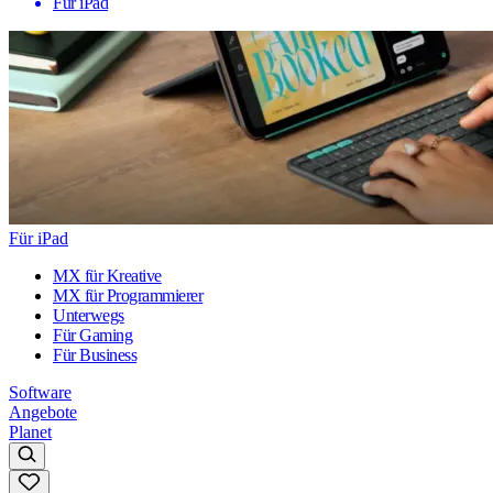
Für iPad
Für iPad
MX für Kreative
MX für Programmierer
Unterwegs
Für Gaming
Für Business
Software
Angebote
Planet