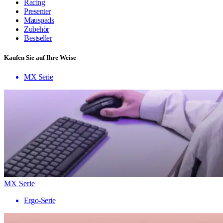
Racing
Presenter
Mauspads
Zubehör
Bestseller
Kaufen Sie auf Ihre Weise
MX Serie
MX Serie
Ergo-Serie