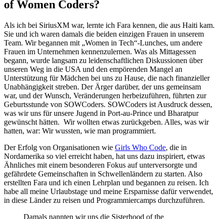
of Women Coders?
Als ich bei SiriusXM war, lernte ich Fara kennen, die aus Haiti kam.
Sie und ich waren damals die beiden einzigen Frauen in unserem
Team. Wir begannen mit „Women in Tech“-Lunches, um andere
Frauen im Unternehmen kennenzulernen. Was als Mittagessen
begann, wurde langsam zu leidenschaftlichen Diskussionen über
unseren Weg in die USA und den empörenden Mangel an
Unterstützung für Mädchen bei uns zu Hause, die nach finanzieller
Unabhängigkeit streben. Der Ärger darüber, der uns gemeinsam
war, und der Wunsch, Veränderungen herbeizuführen, führten zur
Geburtsstunde von SOWCoders. SOWCoders ist Ausdruck dessen,
was wir uns für unsere Jugend in Port-au-Prince und Bharatpur
gewünscht hätten. Wir wollten etwas zurückgeben. Alles, was wir
hatten, war: Wir wussten, wie man programmiert.
Der Erfolg von Organisationen wie
Girls Who Code
, die in
Nordamerika so viel erreicht haben, hat uns dazu inspiriert, etwas
Ähnliches mit einem besonderen Fokus auf unterversorgte und
gefährdete Gemeinschaften in Schwellenländern zu starten. Also
erstellten Fara und ich einen Lehrplan und begannen zu reisen. Ich
habe all meine Urlaubstage und meine Ersparnisse dafür verwendet,
in diese Länder zu reisen und Programmiercamps durchzuführen.
Damals nannten wir uns die Sisterhood of the