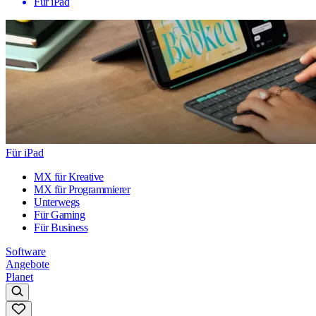
Für iPad
Für iPad
MX für Kreative
MX für Programmierer
Unterwegs
Für Gaming
Für Business
Software
Angebote
Planet