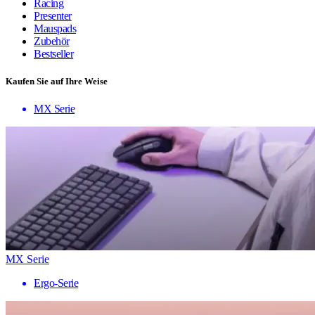
Racing
Presenter
Mauspads
Zubehör
Bestseller
Kaufen Sie auf Ihre Weise
MX Serie
MX Serie
Ergo-Serie