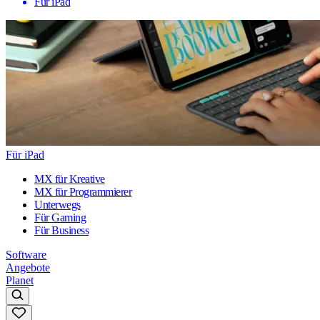
Für iPad
Für iPad
MX für Kreative
MX für Programmierer
Unterwegs
Für Gaming
Für Business
Software
Angebote
Planet