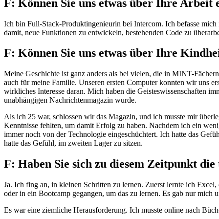
F: Können Sie uns etwas über Ihre Arbeit e
Ich bin Full-Stack-Produktingenieurin bei Intercom. Ich befasse mic
damit, neue Funktionen zu entwickeln, bestehenden Code zu überarbe
F: Können Sie uns etwas über Ihre Kindhe
Meine Geschichte ist ganz anders als bei vielen, die in MINT-Fächern
auch für meine Familie. Unseren ersten Computer konnten wir uns erst
wirkliches Interesse daran. Mich haben die Geisteswissenschaften im
unabhängigen Nachrichtenmagazin wurde.
Als ich 25 war, schlossen wir das Magazin, und ich musste mir überleg
Kenntnisse fehlten, um damit Erfolg zu haben. Nachdem ich ein wenig 
immer noch von der Technologie eingeschüchtert. Ich hatte das Gefühl
hatte das Gefühl, im zweiten Lager zu sitzen.
F: Haben Sie sich zu diesem Zeitpunkt die 
Ja. Ich fing an, in kleinen Schritten zu lernen. Zuerst lernte ich Ex
oder in ein Bootcamp gegangen, um das zu lernen. Es gab nur mich 
Es war eine ziemliche Herausforderung. Ich musste online nach Büch