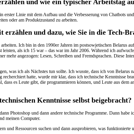
rzählen und wie ein typischer Arbeitstag au
h in erster Linie mit dem Aufbau und die Verbesserung von Chatbots u
iten oder am Produktzustand zu arbeiten.
it erzählen und dazu, wie Sie in die Tech-
 arbeiten. Ich bin in den 1990er Jahren im postsowjetischen Belarus a
 leisten, als ich 15 war – das war im Jahr 2006. Während ich aufwuchs
mer mehr angezogen: Lesen, Schreiben und Fremdsprachen. Diese Intere
en, was ich als Nächstes tun sollte. Ich wusste, dass ich von Belarus n
recherchiert hatte, wurde mir klar, dass ich technische Kenntnisse br
, dass es Leute gibt, die programmieren können, und Leute aus dem and
technischen Kenntnisse selbst beigebracht?
cel, dann Photoshop und dann andere technische Programme. Dann habe ic
und meinen Computer.
ern und Ressourcen suchen und dann ausprobieren, was funktionierte u