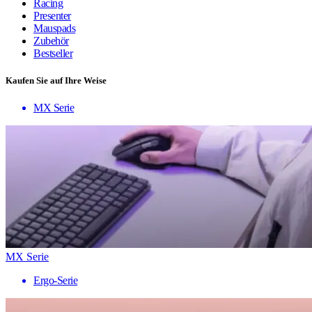
Racing
Presenter
Mauspads
Zubehör
Bestseller
Kaufen Sie auf Ihre Weise
MX Serie
MX Serie
Ergo-Serie