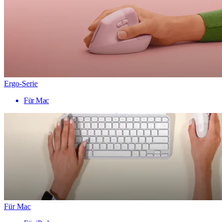
Ergo-Serie
Für Mac
Für Mac