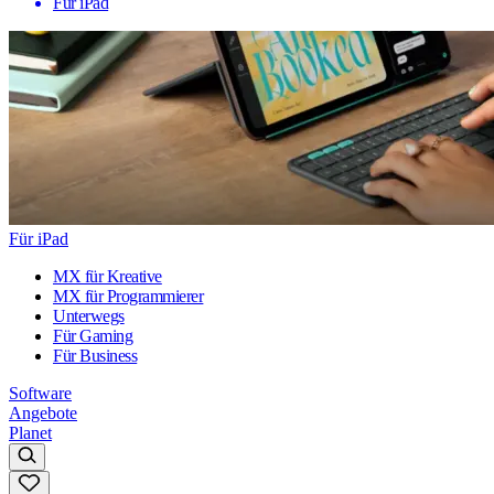
Für iPad
Für iPad
MX für Kreative
MX für Programmierer
Unterwegs
Für Gaming
Für Business
Software
Angebote
Planet