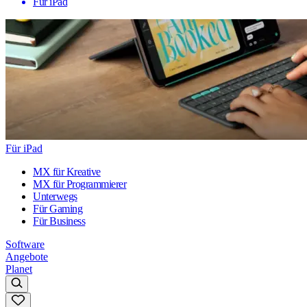
Für iPad
Für iPad
MX für Kreative
MX für Programmierer
Unterwegs
Für Gaming
Für Business
Software
Angebote
Planet