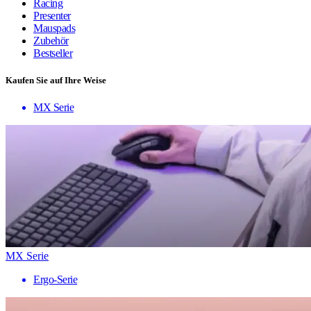
Racing
Presenter
Mauspads
Zubehör
Bestseller
Kaufen Sie auf Ihre Weise
MX Serie
MX Serie
Ergo-Serie