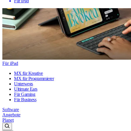
Für iPad
Für iPad
MX für Kreative
MX für Programmierer
Unterwegs
Ultimate Ears
Für Gaming
Für Business
Software
Angebote
Planet