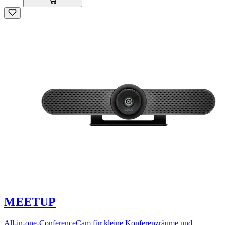
MEETUP
All-in-one-ConferenceCam für kleine Konferenzräume und