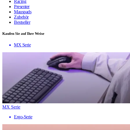
Racing
Presenter
Mauspads
Zubehör
Bestseller
Kaufen Sie auf Ihre Weise
MX Serie
MX Serie
Ergo-Serie