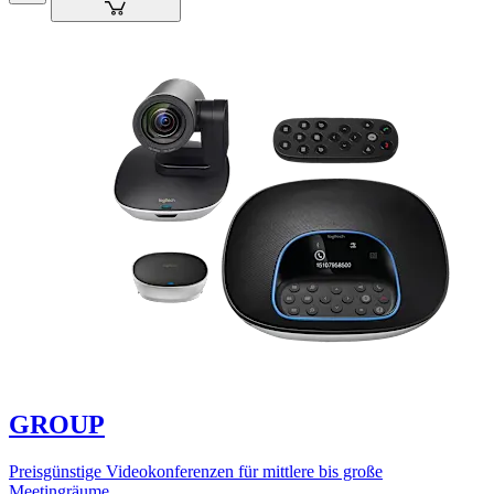
GROUP
Preisgünstige Videokonferenzen für mittlere bis große
Meetingräume