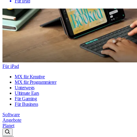
Für iPad
Für iPad
MX für Kreative
MX für Programmierer
Unterwegs
Ultimate Ears
Für Gaming
Für Business
Software
Angebote
Planet