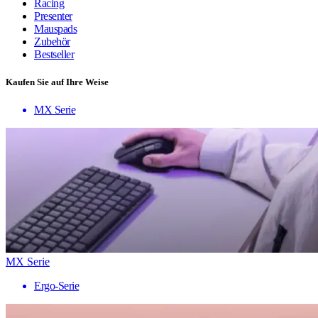
Racing
Presenter
Mauspads
Zubehör
Bestseller
Kaufen Sie auf Ihre Weise
MX Serie
MX Serie
Ergo-Serie