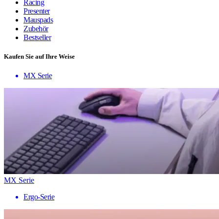
Racing
Presenter
Mauspads
Zubehör
Bestseller
Kaufen Sie auf Ihre Weise
MX Serie
MX Serie
Ergo-Serie