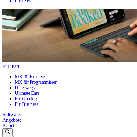
Für iPad
Für iPad
MX für Kreative
MX für Programmierer
Unterwegs
Ultimate Ears
Für Gaming
Für Business
Software
Angebote
Planet