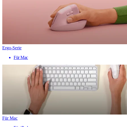
Ergo-Serie
Für Mac
Für Mac