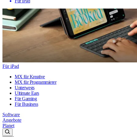
Für iPad
Für iPad
MX für Kreative
MX für Programmierer
Unterwegs
Ultimate Ears
Für Gaming
Für Business
Software
Angebote
Planet