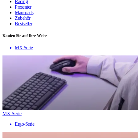
Racing
Presenter
Mauspads
Zubehör
Bestseller
Kaufen Sie auf Ihre Weise
MX Serie
MX Serie
Ergo-Serie