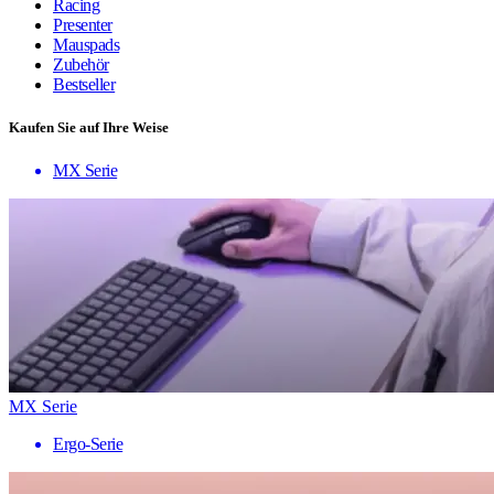
Racing
Presenter
Mauspads
Zubehör
Bestseller
Kaufen Sie auf Ihre Weise
MX Serie
MX Serie
Ergo-Serie