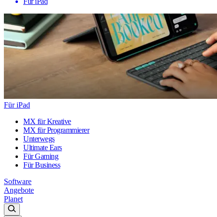
Für iPad
Für iPad
MX für Kreative
MX für Programmierer
Unterwegs
Ultimate Ears
Für Gaming
Für Business
Software
Angebote
Planet