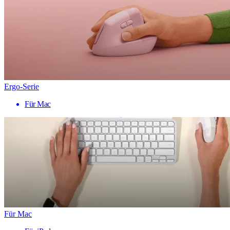
Ergo-Serie
Für Mac
Für Mac