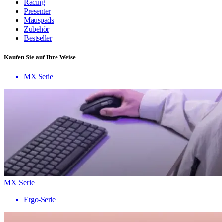
Racing
Presenter
Mauspads
Zubehör
Bestseller
Kaufen Sie auf Ihre Weise
MX Serie
MX Serie
Ergo-Serie