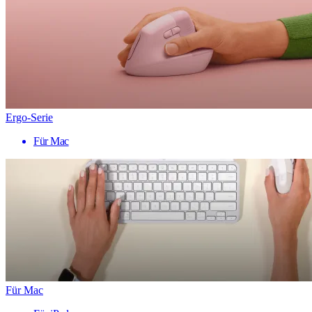
Ergo-Serie
Für Mac
Für Mac