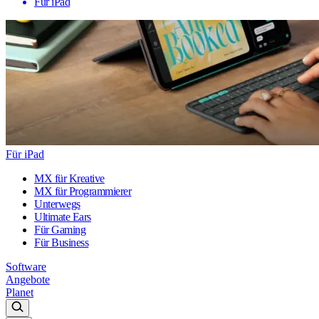
Für iPad
Für iPad
MX für Kreative
MX für Programmierer
Unterwegs
Ultimate Ears
Für Gaming
Für Business
Software
Angebote
Planet