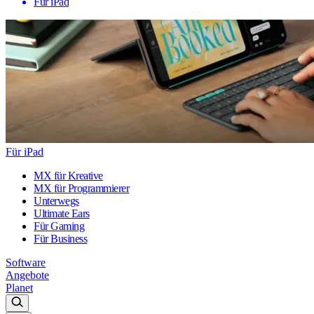
Für iPad
Für iPad
MX für Kreative
MX für Programmierer
Unterwegs
Ultimate Ears
Für Gaming
Für Business
Software
Angebote
Planet