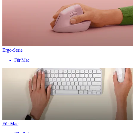
Ergo-Serie
Für Mac
Für Mac