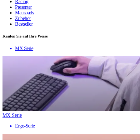
Racing
Presenter
Mauspads
Zubehör
Bestseller
Kaufen Sie auf Ihre Weise
MX Serie
MX Serie
Ergo-Serie