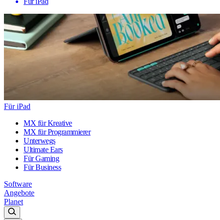
Für iPad
Für iPad
MX für Kreative
MX für Programmierer
Unterwegs
Ultimate Ears
Für Gaming
Für Business
Software
Angebote
Planet