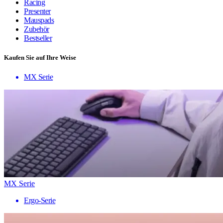
Racing
Presenter
Mauspads
Zubehör
Bestseller
Kaufen Sie auf Ihre Weise
MX Serie
MX Serie
Ergo-Serie