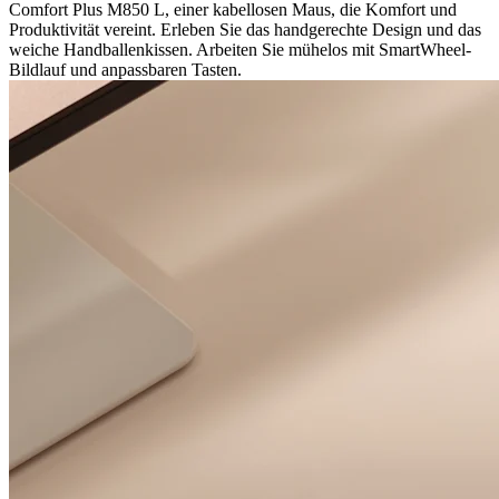
Comfort Plus M850 L, einer kabellosen Maus, die Komfort und
Produktivität vereint. Erleben Sie das handgerechte Design und das
weiche Handballenkissen. Arbeiten Sie mühelos mit SmartWheel-
Bildlauf und anpassbaren Tasten.