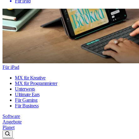
Für iPad
Für iPad
MX für Kreative
MX für Programmierer
Unterwegs
Ultimate Ears
Für Gaming
Für Business
Software
Angebote
Planet