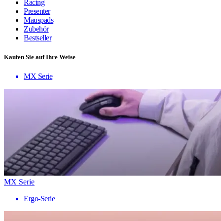
Racing
Presenter
Mauspads
Zubehör
Bestseller
Kaufen Sie auf Ihre Weise
MX Serie
MX Serie
Ergo-Serie