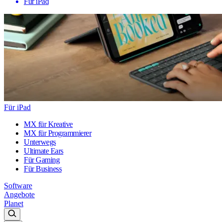
Für iPad
Für iPad
MX für Kreative
MX für Programmierer
Unterwegs
Ultimate Ears
Für Gaming
Für Business
Software
Angebote
Planet