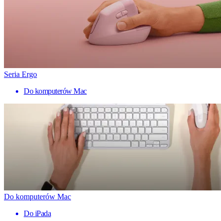
Seria Ergo
Do komputerów Mac
Do komputerów Mac
Do iPada