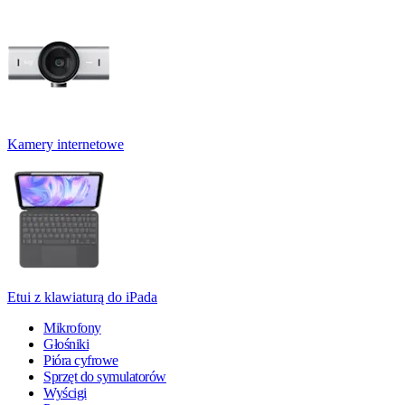
Kamery internetowe
Etui z klawiaturą do iPada
Mikrofony
Głośniki
Pióra cyfrowe
Sprzęt do symulatorów
Wyścigi