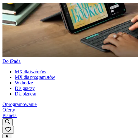
Do iPada
MX dla twórców
MX dla programistów
W drodze
Dla graczy
Dla biznesu
Oprogramowanie
Oferty
Planeta